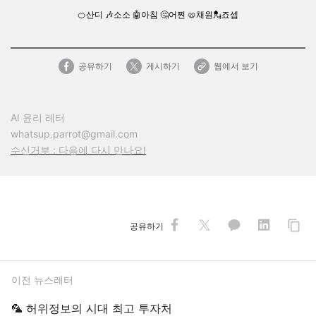
🍊산디
🎶
소소
🤖아침
🤔어쪈
🥨
채원
💂
죠셉
공유하기
게시하기
웹에서 보기
AI 윤리 레터
whatsup.parrot@gmail.com
수신거부 : 다음에 다시 만나요!
공유하기
이전 뉴스레터
🦜 허위정보의 시대 최고 투자처