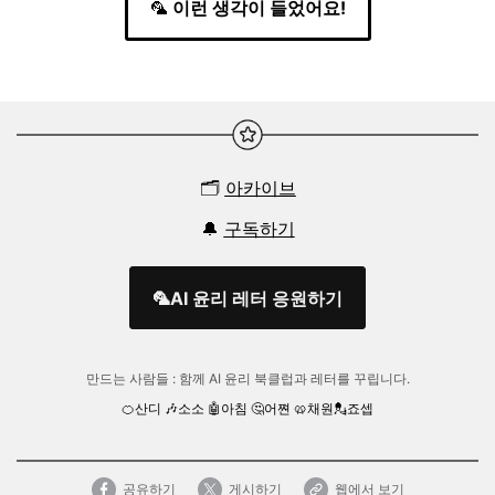
🦜
이런 생각이 들었어요!
🗂️
아카이브
🔔
구독하기
🦜AI 윤리 레터 응원하기
만드는 사람들 :
함께 AI 윤리 북클럽과 레터를 꾸립니다.
🍊산디
🎶
소소
🤖아침
🤔어쪈
🥨
채원
💂
죠셉
공유하기
게시하기
웹에서 보기