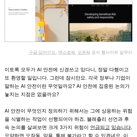
구글 딥마인드
,
앤스로픽
,
오픈AI
공식 웹사이트 갈무리
이토록 모두가 AI 안전에 신경쓰고 있다니, 정말 다행이고
또 환영할 일입니다. 그런데 잠시만요. 각국 정부나 기업이
말하는 AI 안전이란 무엇일까요? AI 안전에 집중된 논의가
놓치는 지점은 없을까요?
AI 안전이 무엇인지 정의하기 위해서는 그에 상응하는 위험
을 식별하는 작업이 선행되어야 하죠. 블레츨리 선언과 후
속 논의를 살펴보면 크게 3가지 위험이
언급되고
있습니다
.
요약하면 오작동, 악용, 통제 불가라고 할 수 있겠네요. 이