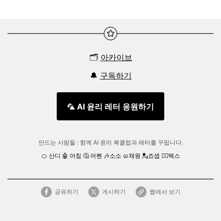
🗂️
아카이브
🔔
구독하기
🦜
AI 윤리 레터 응원하기
만드는 사람들 :
함께 AI 윤리 북클럽과 레터를 꾸립니다.
🍊 산디 🤖 아침
🤔 어쪈
🎶
소소 🥨채원
💂
죠셉 🧙‍♂️텍스
공유하기
게시하기
웹에서 보기